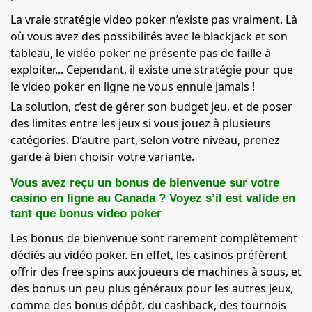
La vraie stratégie video poker n’existe pas vraiment. Là
où vous avez des possibilités avec le blackjack et son
tableau, le vidéo poker ne présente pas de faille à
exploiter... Cependant, il existe une stratégie pour que
le video poker en ligne ne vous ennuie jamais !
La solution, c’est de gérer son budget jeu, et de poser
des limites entre les jeux si vous jouez à plusieurs
catégories. D’autre part, selon votre niveau, prenez
garde à bien choisir votre variante.
Vous avez reçu un bonus de bienvenue sur votre
casino en ligne au Canada ? Voyez s’il est valide en
tant que bonus video poker
Les bonus de bienvenue sont rarement complètement
dédiés au vidéo poker. En effet, les casinos préfèrent
offrir des free spins aux joueurs de machines à sous, et
des bonus un peu plus généraux pour les autres jeux,
comme des bonus dépôt, du cashback, des tournois