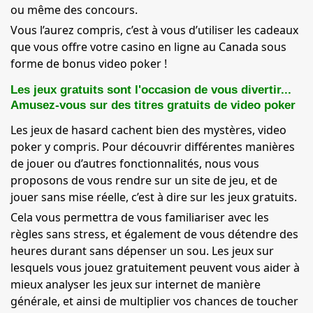
ou même des concours.
Vous l’aurez compris, c’est à vous d’utiliser les cadeaux
que vous offre votre casino en ligne au Canada sous
forme de bonus video poker !
Les jeux gratuits sont l'occasion de vous divertir...
Amusez-vous sur des titres gratuits de video poker
Les jeux de hasard cachent bien des mystères, video
poker y compris. Pour découvrir différentes manières
de jouer ou d’autres fonctionnalités, nous vous
proposons de vous rendre sur un site de jeu, et de
jouer sans mise réelle, c’est à dire sur les jeux gratuits.
Cela vous permettra de vous familiariser avec les
règles sans stress, et également de vous détendre des
heures durant sans dépenser un sou. Les jeux sur
lesquels vous jouez gratuitement peuvent vous aider à
mieux analyser les jeux sur internet de manière
générale, et ainsi de multiplier vos chances de toucher