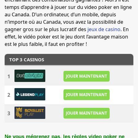
temps d’apprendre à jouer sur du video poker en ligne
au Canada. D’un ordinateur, d’un mobile, depuis
n’importe où au Canada, vous avez la possibilité de
gagner gros sur le plus lucratif des
jeux de casino
. En
effet, le vidéo poker est le jeu dont l’avantage maison
est le plus faible, il faut en profiter !
TOP 3 CASINOS
1
JOUER MAINTENANT
2
JOUER MAINTENANT
3
JOUER MAINTENANT
Ne vous méprenez pas, les règles video poker ne